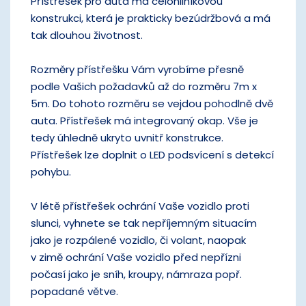
Přístřešek pro auta má celohliníkovou
konstrukci, která je prakticky bezúdržbová a má
tak dlouhou životnost.
Rozměry přístřešku Vám vyrobíme přesně
podle Vašich požadavků až do rozměru 7m x
5m. Do tohoto rozměru se vejdou pohodlně dvě
auta. Přístřešek má integrovaný okap. Vše je
tedy úhledně ukryto uvnitř konstrukce.
Přístřešek lze doplnit o LED podsvícení s detekcí
pohybu.
V létě přístřešek ochrání Vaše vozidlo proti
slunci, vyhnete se tak nepříjemným situacím
jako je rozpálené vozidlo, či volant, naopak
v zimě ochrání Vaše vozidlo před nepřízni
počasí jako je sníh, kroupy, námraza popř.
popadané větve.