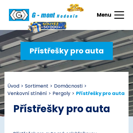
Menu
Přístřešky pro auta
Úvod
>
Sortiment
>
Domácnosti
>
Venkovní stínění
>
Pergoly
>
Přístřešky pro auta
Přístřešky pro auta