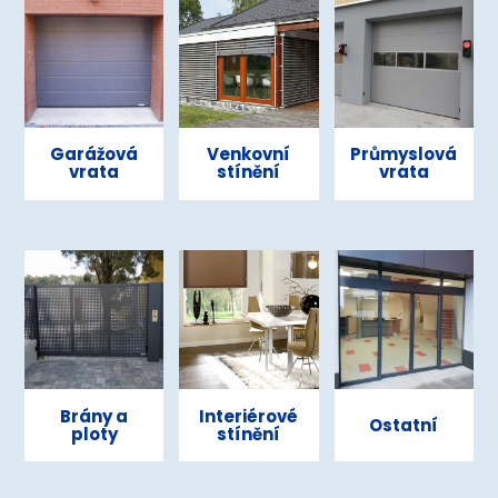
Garážová
Venkovní
Průmyslová
vrata
stínění
vrata
Brány a
Interiérové
Ostatní
ploty
stínění