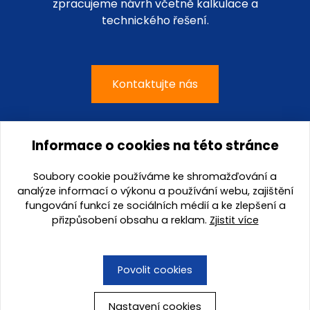
zpracujeme návrh včetně kalkulace a
technického řešení.
Kontaktujte nás
Informace o cookies na této stránce
G-mont, s.r.o.
Soubory cookie používáme ke shromažďování a
Kateřinská 4459 / 2a
analýze informací o výkonu a používání webu, zajištění
695 01 Hodonín
fungování funkcí ze sociálních médií a ke zlepšení a
přizpůsobení obsahu a reklam.
Zjistit více
tel.:
+420 518 340 185
e-mail:
prodej@g-mont.cz
Povolit cookies
Nastavení cookies