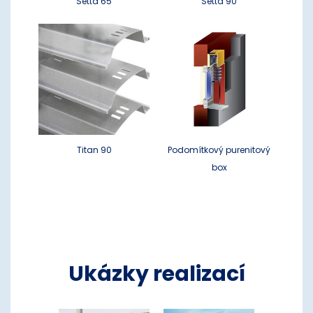
Setta 65
Setta 90
Titan 90
Podomítkový purenitový
box
Ukázky realizací