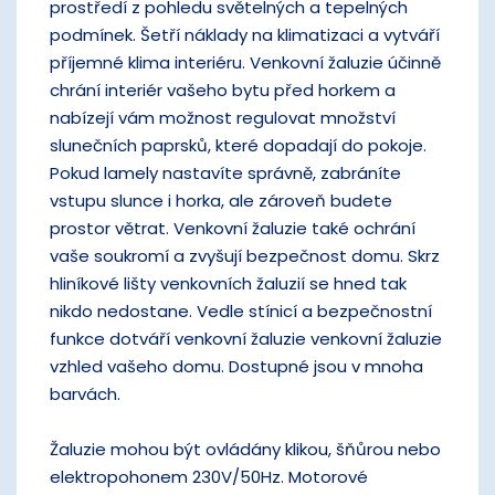
prostředí z pohledu světelných a tepelných
podmínek. Šetří náklady na klimatizaci a vytváří
příjemné klima interiéru. Venkovní žaluzie účinně
chrání interiér vašeho bytu před horkem a
nabízejí vám možnost regulovat množství
slunečních paprsků, které dopadají do pokoje.
Pokud lamely nastavíte správně, zabráníte
vstupu slunce i horka, ale zároveň budete
prostor větrat. Venkovní žaluzie také ochrání
vaše soukromí a zvyšují bezpečnost domu. Skrz
hliníkové lišty venkovních žaluzií se hned tak
nikdo nedostane. Vedle stínicí a bezpečnostní
funkce dotváří venkovní žaluzie venkovní žaluzie
vzhled vašeho domu. Dostupné jsou v mnoha
barvách.
Žaluzie mohou být ovládány klikou, šňůrou nebo
elektropohonem 230V/50Hz. Motorové