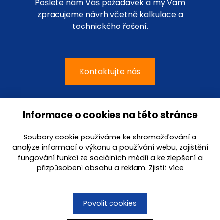
Pošlete nám Váš požadavek a my Vám
zpracujeme návrh včetně kalkulace a
technického řešení.
Kontaktujte nás
Informace o cookies na této stránce
G-mont, s.r.o.
Soubory cookie používáme ke shromažďování a
Kateřinská 4459 / 2a
analýze informací o výkonu a používání webu, zajištění
695 01 Hodonín
fungování funkcí ze sociálních médií a ke zlepšení a
přizpůsobení obsahu a reklam.
Zjistit více
tel.:
+420 518 340 185
e-mail:
prodej@g-mont.cz
Povolit cookies